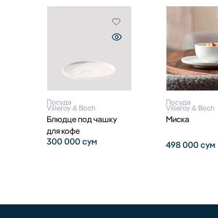
Посуда
Посуда
Villeroy & Boch
Villeroy & Boch
Блюдце под чашку
Миска
для кофе
300 000
сум
498 000
сум