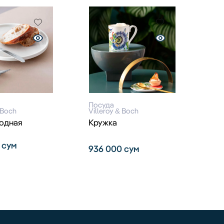
Посуда
 Boch
Villeroy & Boch
одная
Кружка
0
сум
936 000
сум