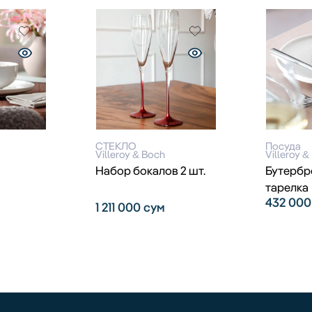
СТЕКЛО
Посуда
Villeroy & Boch
Villeroy &
Набор бокалов 2 шт.
Бутербр
тарелка
432 00
1 211 000
сум