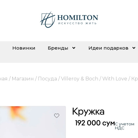
Новинки
Бренды
Идеи подарков
ная
/
Магазин
/
Посуда
/
Villeroy & Boch
/
With Love
/ К
Кружка
192 000
сум
С учетом
НДС