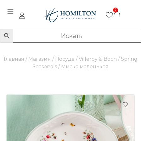
0
Главная
/
Магазин
/
Посуда
/
Villeroy & Boch
/
Spring
Seasonals
/ Миска маленькая