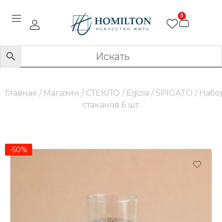
0
Главная
/
Магазин
/
СТЕКЛО
/
Egizia
/
SPIGATO
/ Набо
стаканов 6 шт.
-50%