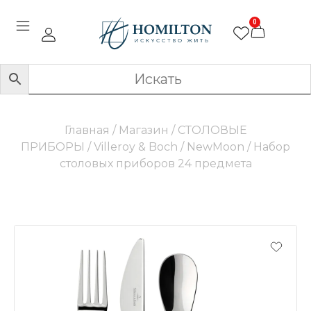
0
Главная
/
Магазин
/
СТОЛОВЫЕ
ПРИБОРЫ
/
Villeroy & Boch
/
NewMoon
/ Набор
столовых приборов 24 предмета