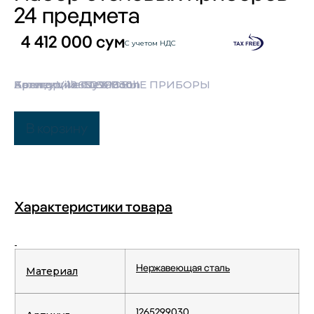
24 предмета
4 412 000
сум
С учетом НДС
Категории:
Бренд:
Коллекция:
Артикул: 1265299030
Villeroy & Boch
СТОЛОВЫЕ ПРИБОРЫ
NewMoon
В корзину
Характеристики товара
Нержавеющая сталь
Материал
1265299030