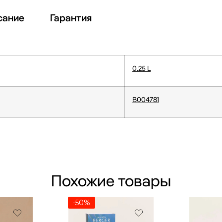
сание
Гарантия
0.25 L
B004781
Похожие товары
-50%