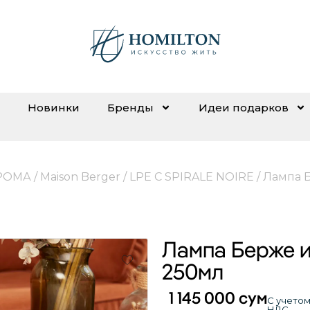
Новинки
Бренды
Идеи подарков
РОМА
/
Maison Berger
/
LPE C SPIRALE NOIRE
/ Лампа 
Лампа Берже и
250мл
1 145 000
сум
С учето
НДС