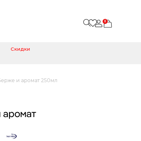
0
Скидки
Берже и аромат 250мл
 аромат
м