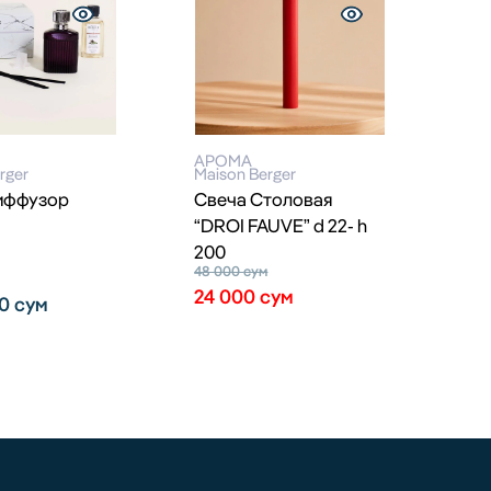
АРОМА
rger
Maison Berger
иффузор
Свеча Столовая
“DROI FAUVE” d 22- h
200
48 000
сум
24 000
сум
00
сум