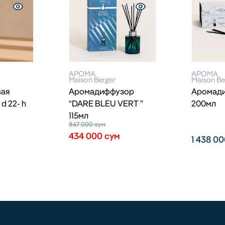
АРОМА
АРОМА
Maison Berger
Maison Be
вая
Аромадиффузор
Аромад
d 22- h
“DARE BLEU VERT ”
200мл
115мл
867 000
сум
434 000
сум
1 438 0