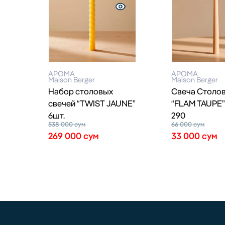
АРОМА
АРОМА
Maison Berger
Maison Berger
Набор столовых
Свеча Столо
свечей “TWIST JAUNE”
“FLAM TAUPE” 
6шт.
290
538 000
сум
66 000
сум
269 000
сум
33 000
сум