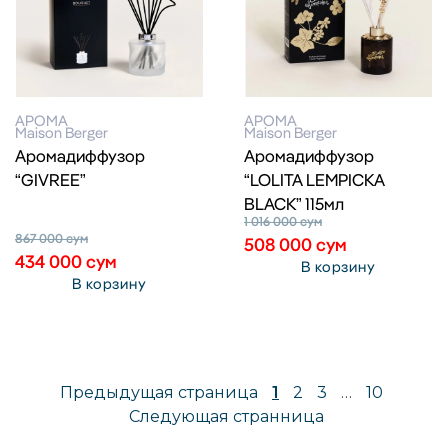
АРОМА
АРОМА
Maison Berger
Maison Berger
Аромадиффузор
Аромадиффузор
“GIVREE”
“LOLITA LEMPICKA
BLACK” 115мл
1 016 000
сум
867 000
сум
508 000
сум
434 000
сум
В корзину
В корзину
Предыдущая страница
1
2
3
…
10
Следующая странница