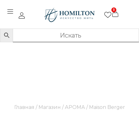
0
Maison Berger
Главная
/
Магазин
/
АРОМА
/ Maison Berger