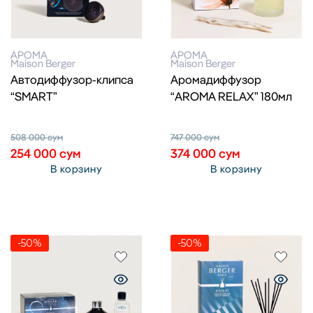
АРОМА
АРОМА
Maison Berger
Maison Berger
Автодиффузор-клипса
Аромадиффузор
“SMART”
“AROMA RELAX” 180мл
508 000
сум
747 000
сум
254 000
сум
374 000
сум
В корзину
В корзину
-50%
-50%