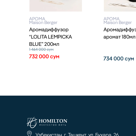
АРОМА
АРОМА
Maison Berger
Maison Berger
Аромадиффузор
Аромадиффуз
“LOLITA LEMPICKA
аромат 180мл
BLUE” 200мл
1 464 000
сум
732 000
сум
734 000
сум
Узбекистан, г. Ташкент, ул. Бухара, 26