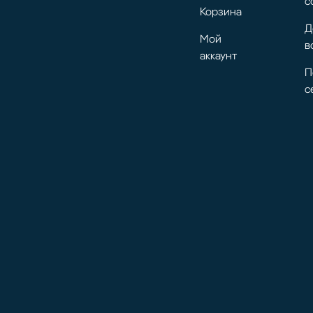
с
Корзина
Д
Мой
в
аккаунт
П
с