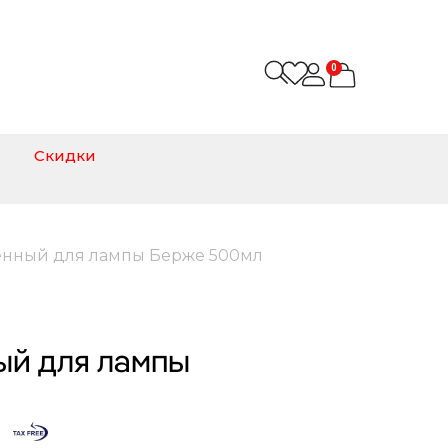
0
Скидки
енный для лампы Берже 500мл
ый для лампы