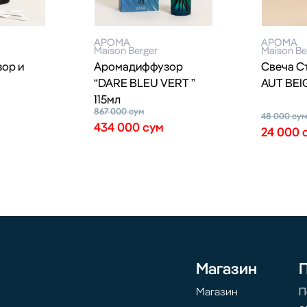
АРОМА
АРОМА
Maison Berger
Maison Be
ор и
Аромадиффузор
Свеча С
“DARE BLEU VERT ”
AUT BEIG
115мл
867 000
сум
48 000
су
434 000
сум
24 000
Магазин
Магазин
П