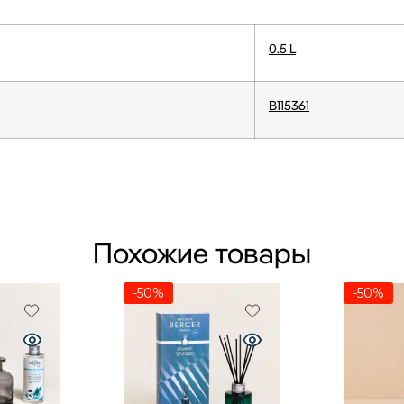
0.5 L
B115361
Похожие товары
-50%
-50%