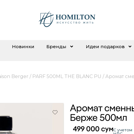
Новинки
Бренды
Идеи подарков
ison Berger
/
PARF 500ML THE BLANC PU
/ Аромат см
Аромат сменн
Берже 500мл
499 000
сум
С учетом
НДС