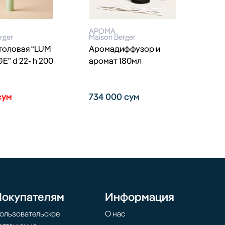
АРОМА
rger
Maison Berger
толовая “LUM
Аромадиффузор и
E” d 22- h 200
аромат 180мл
м
сум
734 000
сум
Покупателям
Информация
ользовательское
О нас