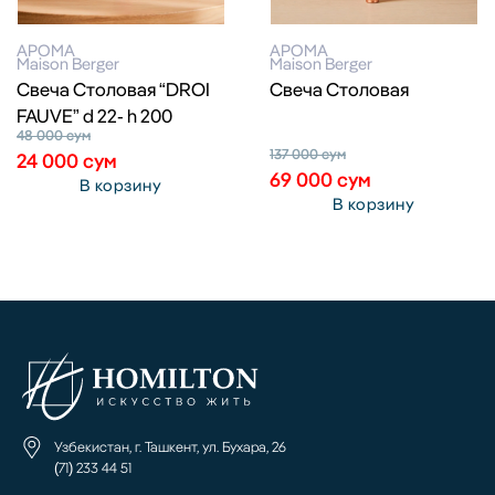
АРОМА
АРОМА
Maison Berger
Maison Berger
Свеча Столовая “DROI
Свеча Столовая
FAUVE” d 22- h 200
48 000
сум
137 000
сум
24 000
сум
69 000
сум
В корзину
В корзину
Узбекистан, г. Ташкент, ул. Бухара, 26
(71) 233 44 51