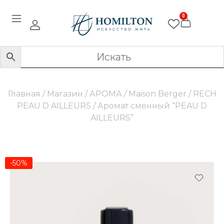
0
Главная
/
Магазин
/
АРОМА
/
Maison Berger
/
RECH
PEAU D AILLEURS
/ Аромат сменный “PEAU D
AILLEURS”
-50%