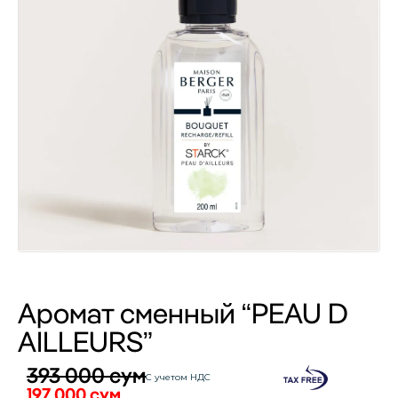
Аромат сменный “PEAU D
AILLEURS”
393 000
сум
С учетом НДС
197 000
сум