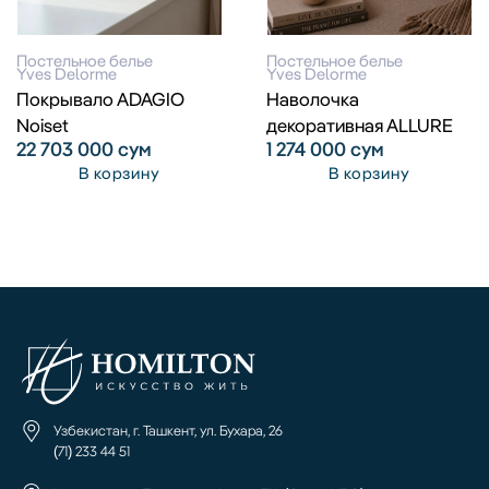
Постельное белье
Постельное белье
Yves Delorme
Yves Delorme
Покрывало ADAGIO
Наволочка
Noiset
декоративная ALLURE
22 703 000
сум
1 274 000
сум
В корзину
В корзину
Узбекистан, г. Ташкент, ул. Бухара, 26
(71) 233 44 51