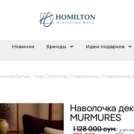
Новинки
Бренды
Идеи подарков
льное белье
/
Yves Delorme
/
Наволочки
/ Наволочка
Наволочка де
MURMURES
1 128 000
сум
С учето
НДС