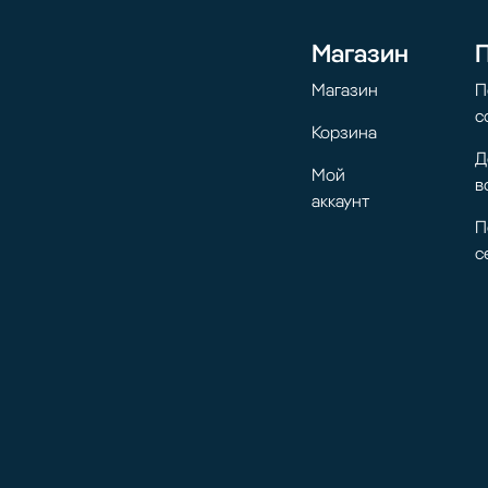
Магазин
Магазин
П
с
Корзина
Д
Мой
в
аккаунт
П
с