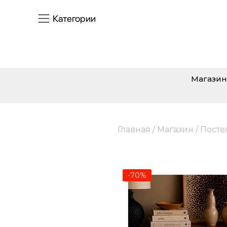
Категории
Магазин
Главная
/
Магазин
/
Посте
-70%