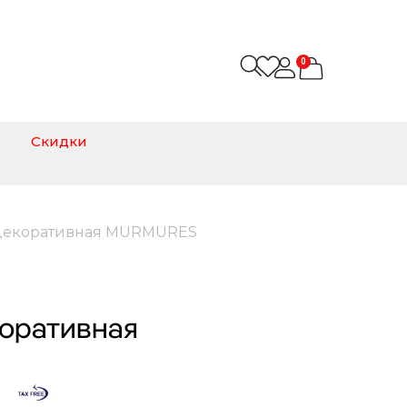
0
Скидки
 декоративная MURMURES
коративная
м