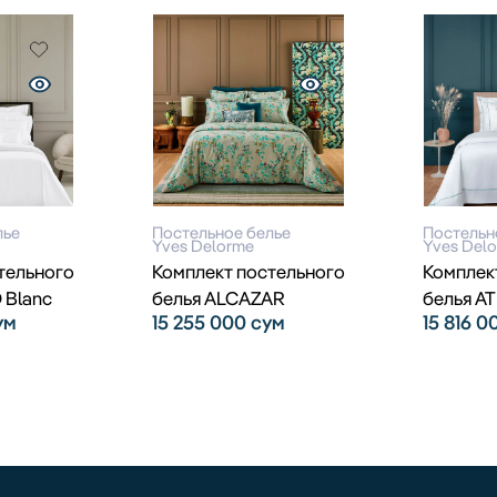
лье
Постельное белье
Постельн
Yves Delorme
Yves Del
тельного
Комплект постельного
Комплек
 Blanc
белья ALCAZAR
белья A
ум
15 255 000
сум
15 816 