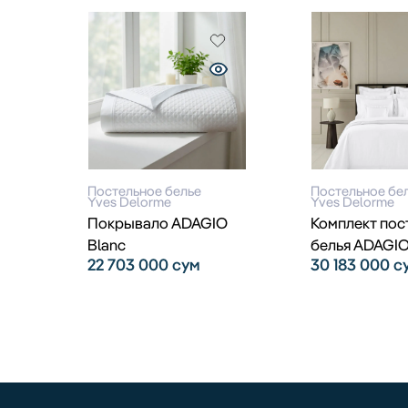
Постельное белье
Постельное бе
Yves Delorme
Yves Delorme
Покрывало ADAGIO
Комплект пос
Blanc
белья ADAGIO
22 703 000
сум
30 183 000
с