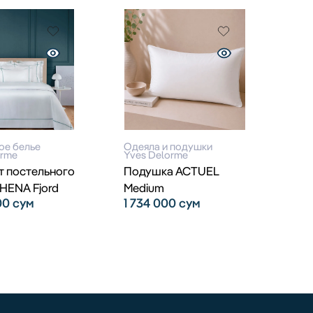
ое белье
Одеяла и подушки
orme
Yves Delorme
т постельного
Подушка ACTUEL
THENA Fjord
Medium
000
сум
1 734 000
сум