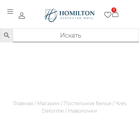
0
Наволочки
Главная
/
Магазин
/
Постельное белье
/
Yves
Delorme
/ Наволочки