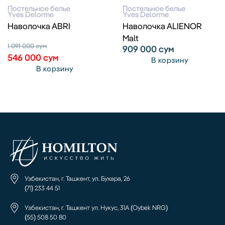
Постельное белье
Постельное белье
Yves Delorme
Yves Delorme
Наволочка ABRI
Наволочка ALIENOR
Malt
1 091 000
сум
909 000
сум
546 000
сум
В корзину
В корзину
Узбекистан, г. Ташкент, ул. Бухара, 26
(71) 233 44 51
Узбекистан, г. Ташкент ул. Нукус, 31А (Oybek NRG)
(55) 508 50 80