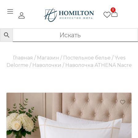
0
Главная
/
Магазин
/
Постельное белье
/
Yves
Delorme
/
Наволочки
/ Наволочка ATHENA Nacre