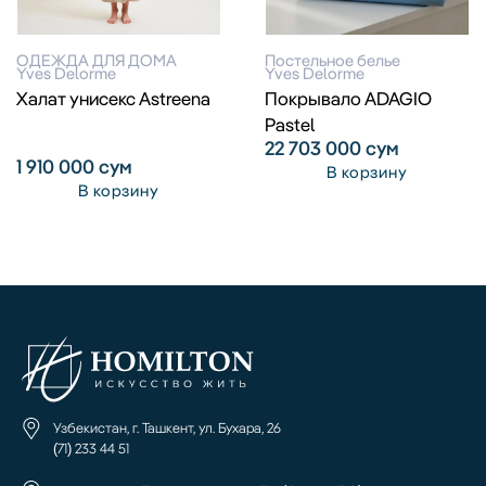
ОДЕЖДА ДЛЯ ДОМА
Постельное белье
Yves Delorme
Yves Delorme
Халат унисекс Astreena
Покрывало ADAGIO
Pastel
22 703 000
сум
1 910 000
сум
В корзину
В корзину
Узбекистан, г. Ташкент, ул. Бухара, 26
(71) 233 44 51