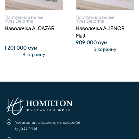
Постельное белье
Постельное белье
Yves Delorme
Yves Delorme
Наволочка ALCAZAR
Наволочка ALIENOR
Malt
909 000
сум
1 201 000
сум
В корзину
В корзину
Узбекистан, г. Ташкент, ул. Бухара, 26
(71) 233 44 51