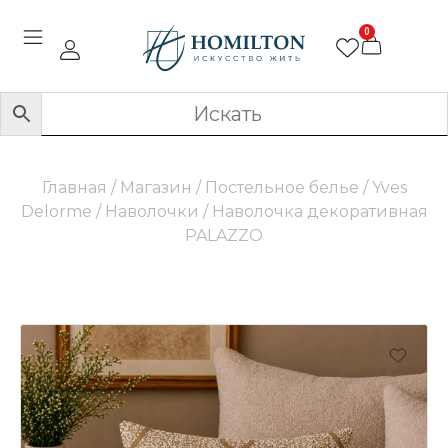
0
Главная
/
Магазин
/
Постельное белье
/
Yves
Delorme
/
Наволочки
/ Наволочка декоративная
PALAZZO