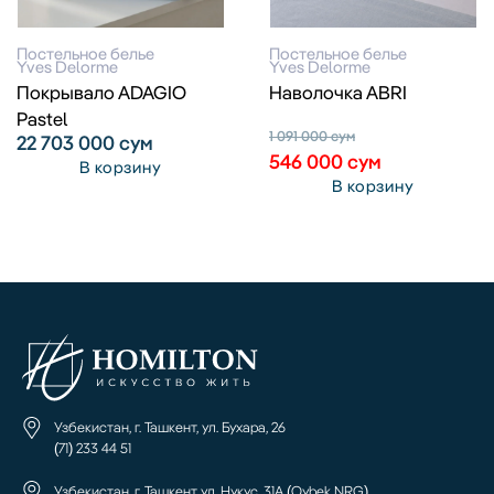
Постельное белье
Постельное белье
Yves Delorme
Yves Delorme
Покрывало ADAGIO
Наволочка ABRI
Pastel
1 091 000
сум
22 703 000
сум
546 000
сум
В корзину
В корзину
Узбекистан, г. Ташкент, ул. Бухара, 26
(71) 233 44 51
Узбекистан, г. Ташкент ул. Нукус, 31А (Oybek NRG)