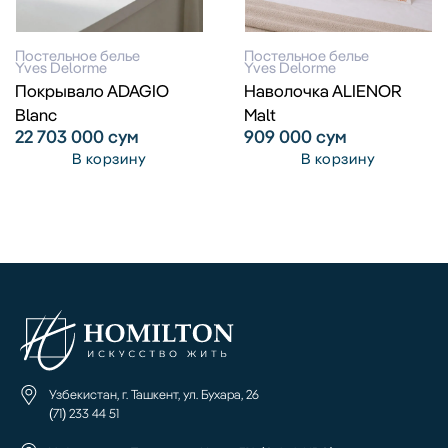
Постельное белье
Постельное белье
Yves Delorme
Yves Delorme
Покрывало ADAGIO
Наволочка ALIENOR
Blanc
Malt
22 703 000
сум
909 000
сум
В корзину
В корзину
Узбекистан, г. Ташкент, ул. Бухара, 26
(71) 233 44 51