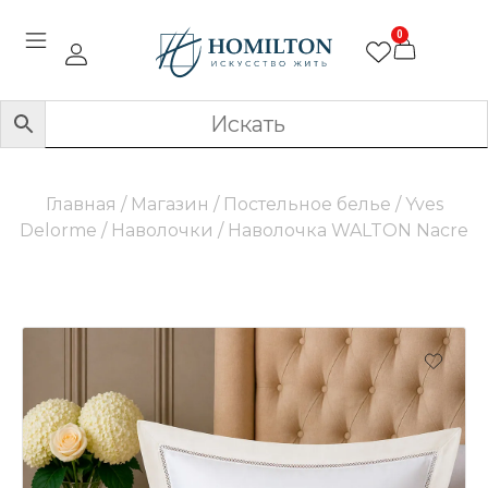
0
Главная
/
Магазин
/
Постельное белье
/
Yves
Delorme
/
Наволочки
/ Наволочка WALTON Nacre