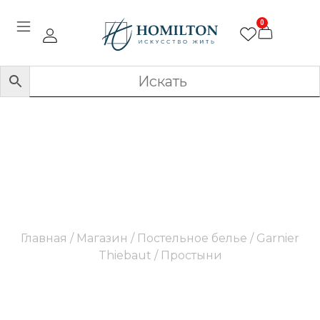
0
Простыни
Главная
/
Магазин
/
Постельное белье
/
Garnier
Thiebaut
/ Простыни