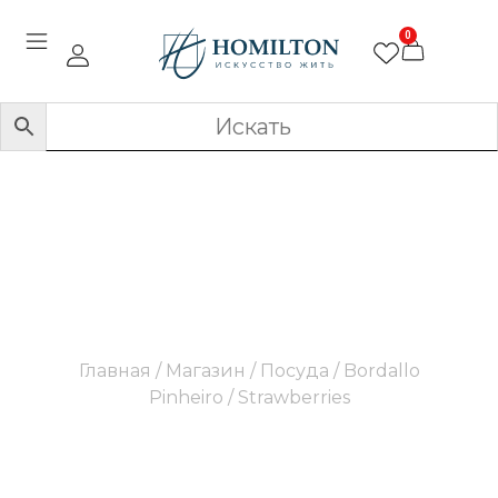
0
Strawberries
Главная
/
Магазин
/
Посуда
/
Bordallo
Pinheiro
/ Strawberries