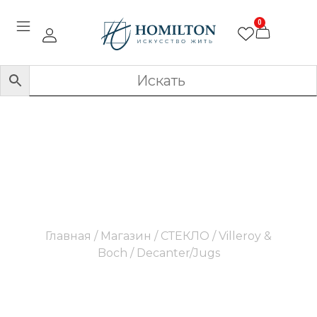
0
Decanter/Jugs
Главная
/
Магазин
/
СТЕКЛО
/
Villeroy &
Boch
/ Decanter/Jugs