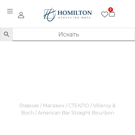
0
American Bar Straight
Bourbon
Главная
/
Магазин
/
СТЕКЛО
/
Villeroy &
Boch
/ American Bar Straight Bourbon