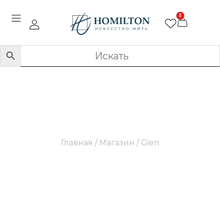
0
Gien
Главная
/
Магазин
/ Gien
Легендарная французская фаянсовая фабрика,
основанная в 1821 году. Символизирует
элегантность, роскошь и уникальное
французское «искусство жизни», образ жизни.