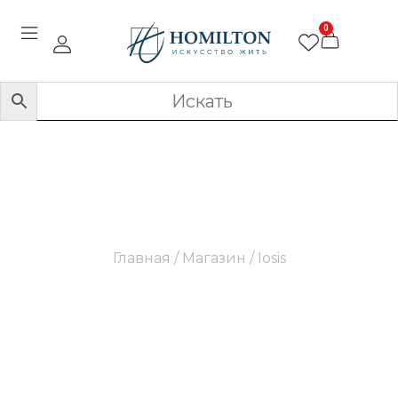
0
Iosis
Главная
/
Магазин
/ Iosis
Современные и стильные декоративные
подушки и аксессуары для дома, которые
придают интерьеру изысканность и
индивидуальность.