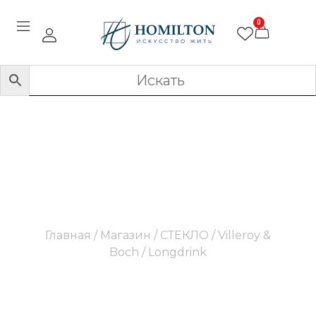
0
Longdrink
Главная
/
Магазин
/
СТЕКЛО
/
Villeroy &
Boch
/ Longdrink