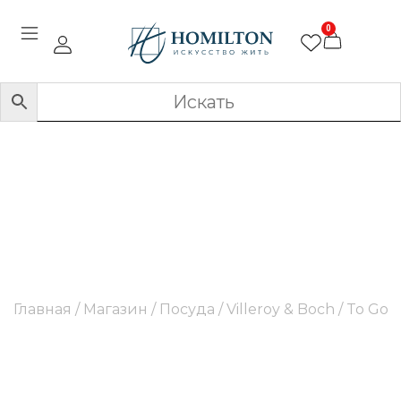
0
To Go
Главная
/
Магазин
/
Посуда
/
Villeroy & Boch
/ To Go