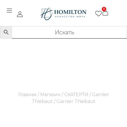
0
Garnier Thiebaut
Главная
/
Магазин
/
СКАТЕРТИ
/
Garnier
Thiebaut
/ Garnier Thiebaut