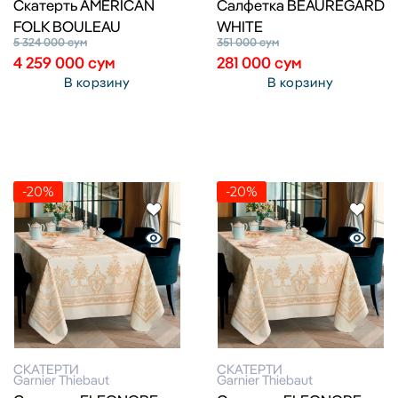
Cкатерть AMERICAN
Салфетка BEAUREGARD
FOLK BOULEAU
WHITE
5 324 000
сум
351 000
сум
4 259 000
сум
281 000
сум
В корзину
В корзину
-20%
-20%
СКАТЕРТИ
СКАТЕРТИ
Garnier Thiebaut
Garnier Thiebaut