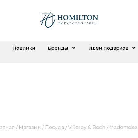
Новинки
Бренды
Идеи подарков
Mademoiselle
лавная
/
Магазин
/
Посуда
/
Villeroy & Boch
/ Mademoisel