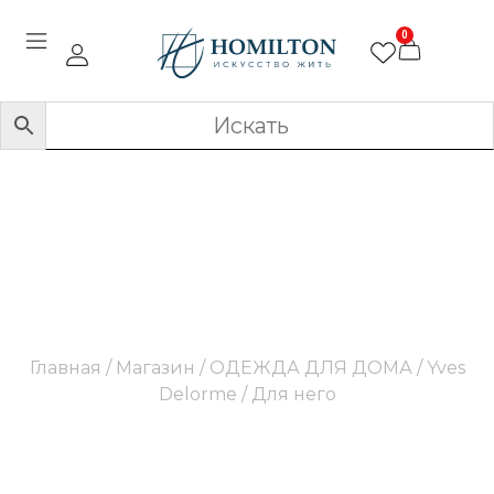
0
Для него
Главная
/
Магазин
/
ОДЕЖДА ДЛЯ ДОМА
/
Yves
Delorme
/ Для него