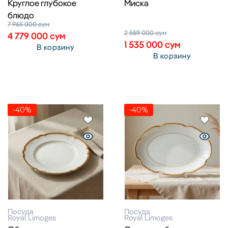
Круглое глубокое
Миска
блюдо
7 965 000
сум
2 559 000
сум
4 779 000
сум
1 535 000
сум
В корзину
В корзину
-40%
-40%
Посуда
Посуда
Royal Limoges
Royal Limoges