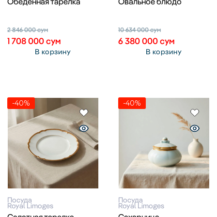
Обеденная тарелка
Овальное блюдо
2 846 000
сум
10 634 000
сум
1 708 000
сум
6 380 000
сум
В корзину
В корзину
-40%
-40%
Посуда
Посуда
Royal Limoges
Royal Limoges
Салатная тарелка
Сахарница