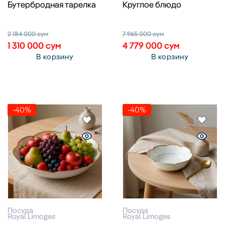
Бутербродная тарелка
Круглое блюдо
2 184 000
сум
7 965 000
сум
1 310 000
сум
4 779 000
сум
В корзину
В корзину
-40%
-40%
Посуда
Посуда
Royal Limoges
Royal Limoges