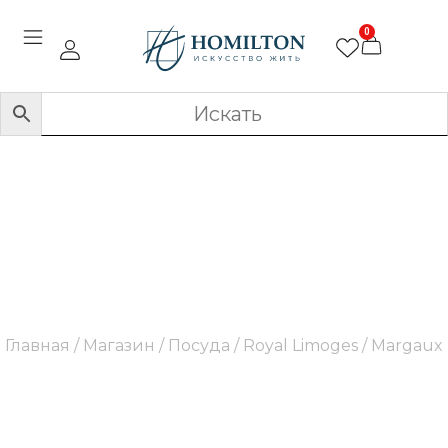
0
Margaux
Главная
/
Магазин
/
Посуда
/
Royal Limoges
/ Margaux