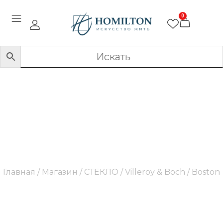
0
Boston
Главная
/
Магазин
/
СТЕКЛО
/
Villeroy & Boch
/ Boston