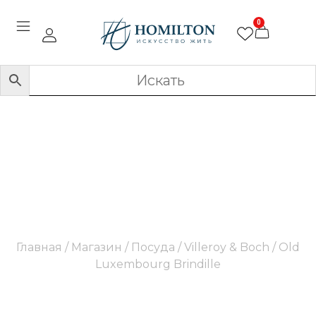
0
Old Luxembourg
Brindille
Главная
/
Магазин
/
Посуда
/
Villeroy & Boch
/ Old
Luxembourg Brindille