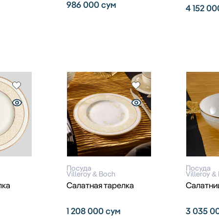
986 000
сум
4 152 0
Посуда
Посуда
Villeroy & Boch
Villeroy &
лка
Салатная тарелка
Салатни
1 208 000
сум
3 035 0