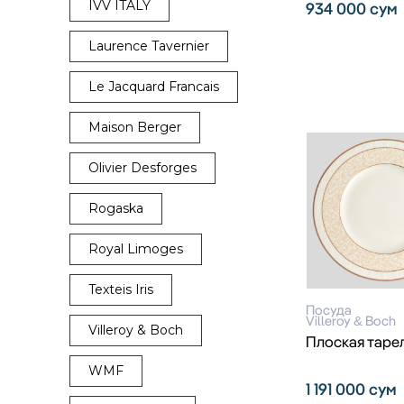
IVV ITALY
934 000
сум
Laurence Tavernier
Le Jacquard Francais
Maison Berger
Olivier Desforges
Rogaska
Royal Limoges
Texteis Iris
Посуда
Villeroy & Boch
Villeroy & Boch
Плоская таре
WMF
1 191 000
сум