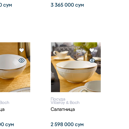
00
сум
3 365 000
сум
Посуда
 Boch
Villeroy & Boch
ца
Салатница
00
сум
2 598 000
сум