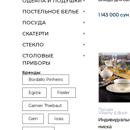
ОДЕЯЛА И ПОДУШКИ
+
ПОСТЕЛЬНОЕ БЕЛЬЕ
+
1 143 000
сум
ПОСУДА
+
СКАТЕРТИ
+
СТЕКЛО
+
СТОЛОВЫЕ
+
ПРИБОРЫ
Бренды:
Bordallo Pinheiro
Egizia
Fissler
Garnier Thiebaut
Посуда
Villeroy & Boch
Gien
Iosis
Индивидуаль
миска