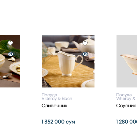
Посуда
Посуда
Villeroy & Boch
Villeroy &
Сливочник
Соусник
м
1 352 000
сум
1 280 0