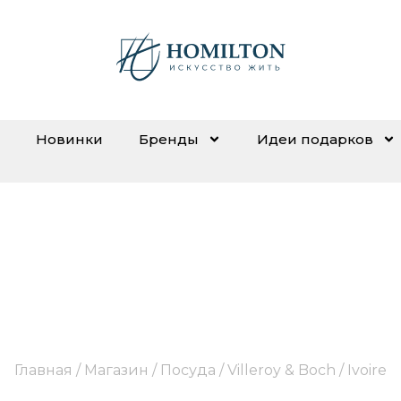
Новинки
Бренды
Идеи подарков
Ivoire
Главная
/
Магазин
/
Посуда
/
Villeroy & Boch
/ Ivoire