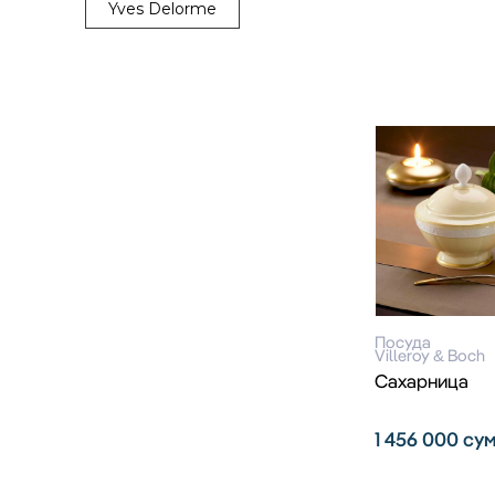
Yves Delorme
Посуда
Villeroy & Boch
Сахарница
1 456 000
су