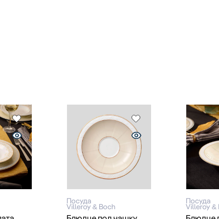
Посуда
Посуда
Villeroy & Boch
Villeroy &
лата
Блюдце под чашку
Блюдце 