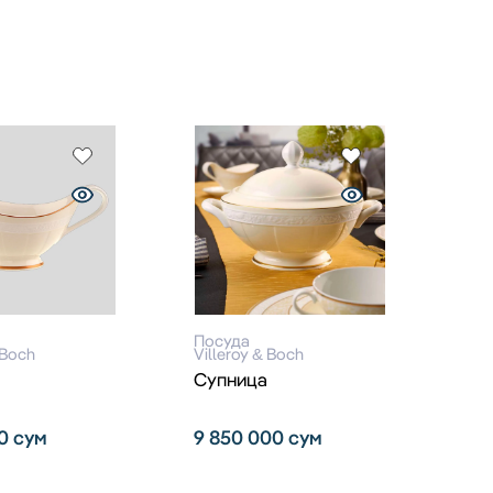
Посуда
 Boch
Villeroy & Boch
Супница
00
сум
9 850 000
сум