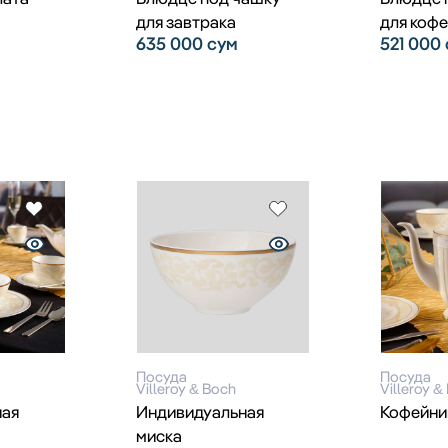
для завтрака
для кофе
635 000
сум
521 000
Посуда
Посуда
Villeroy & Boch
Villeroy &
ная
Индивидуальная
Кофейни
миска