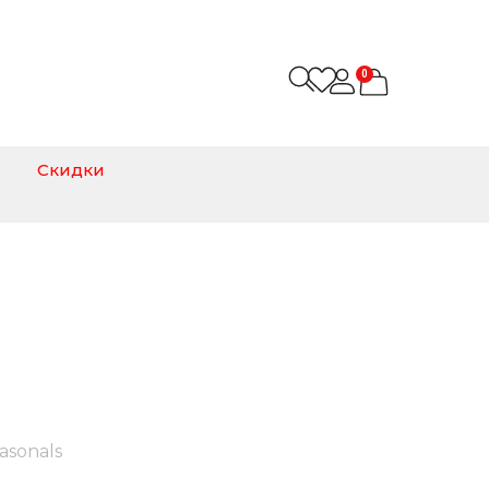
0
Скидки
asonals