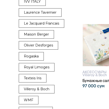
IVV ITALY
Laurence Tavernier
Le Jacquard Francais
Maison Berger
Olivier Desforges
Rogaska
Royal Limoges
АКСЕССУАРЫ
Villeroy & Boch
Texteis Iris
Бумажные са
97 000
сум
Villeroy & Boch
WMF