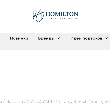
Новинки
Бренды
Идеи подарков
Spring Seasonals
я
/
Магазин
/
АКСЕССУАРЫ
/
Villeroy & Boch
/ Spring Se