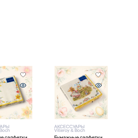
УАРЫ
АКСЕССУАРЫ
 Boch
Villeroy & Boch
е салфетки
Бумажные салфетки