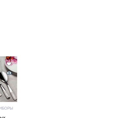
РИБОРЫ
вых