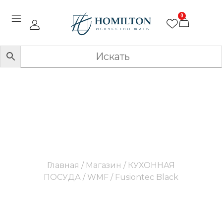
0
Fusiontec Black
Главная
/
Магазин
/
КУХОННАЯ
ПОСУДА
/
WMF
/ Fusiontec Black