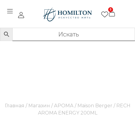
0
RECH AROMA ENERGY
200ML
Главная
/
Магазин
/
АРОМА
/
Maison Berger
/ RECH
AROMA ENERGY 200ML