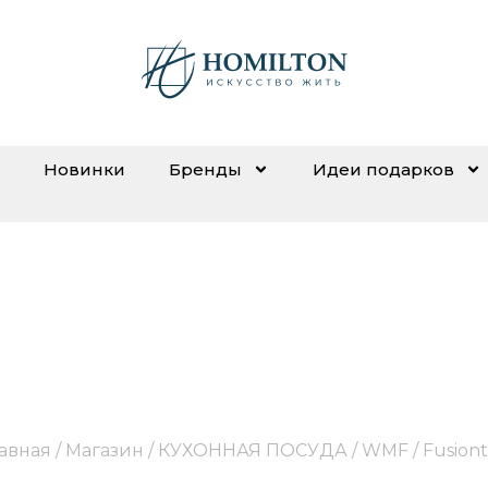
Новинки
Бренды
Идеи подарков
Fusiontec
лавная
/
Магазин
/
КУХОННАЯ ПОСУДА
/
WMF
/ Fusion