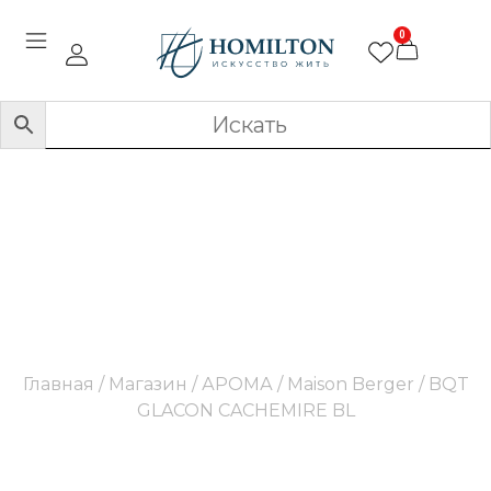
0
BQT GLACON
CACHEMIRE BL
Главная
/
Магазин
/
АРОМА
/
Maison Berger
/ BQT
GLACON CACHEMIRE BL