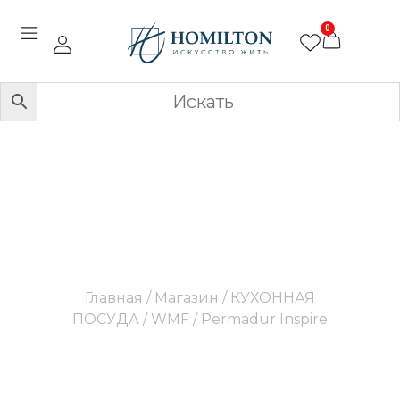
0
Permadur Inspire
Главная
/
Магазин
/
КУХОННАЯ
ПОСУДА
/
WMF
/ Permadur Inspire