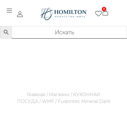
0
Fusiontec Mineral Dark
Главная
/
Магазин
/
КУХОННАЯ
ПОСУДА
/
WMF
/ Fusiontec Mineral Dark