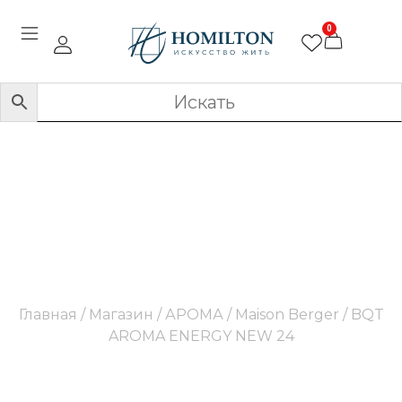
0
BQT AROMA ENERGY
NEW 24
Главная
/
Магазин
/
АРОМА
/
Maison Berger
/ BQT
AROMA ENERGY NEW 24