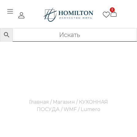
0
Lumero
Главная
/
Магазин
/
КУХОННАЯ
ПОСУДА
/
WMF
/ Lumero