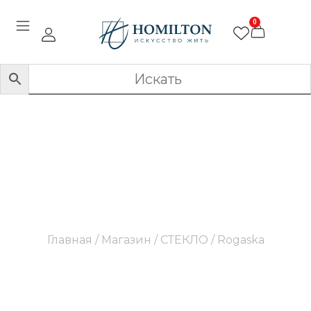
0
Rogaska
Главная
/
Магазин
/
СТЕКЛО
/ Rogaska