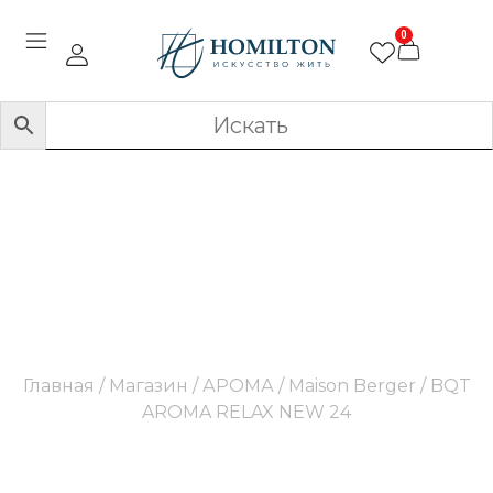
0
BQT AROMA RELAX
NEW 24
Главная
/
Магазин
/
АРОМА
/
Maison Berger
/ BQT
AROMA RELAX NEW 24