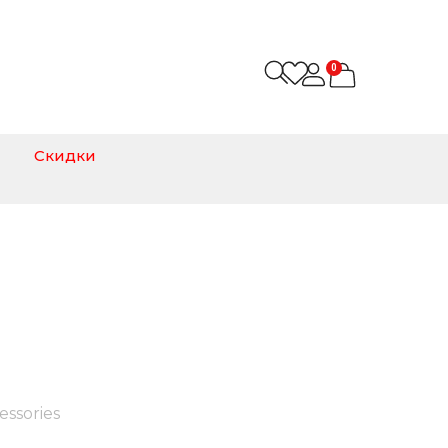
0
Скидки
essories