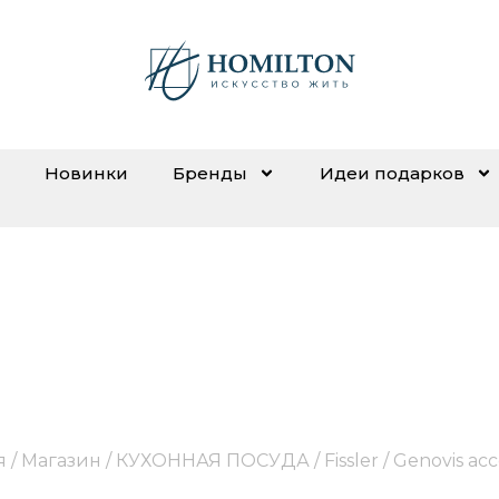
Новинки
Бренды
Идеи подарков
Genovis accessories
я
/
Магазин
/
КУХОННАЯ ПОСУДА
/
Fissler
/ Genovis acc