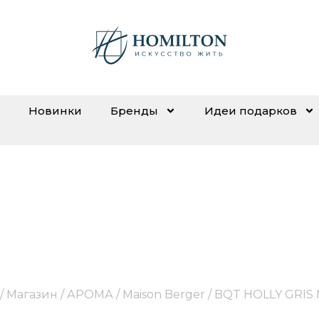
Новинки
Бренды
Идеи подарков
BQT HOLLY GRIS MOUSS
/
Магазин
/
АРОМА
/
Maison Berger
/ BQT HOLLY GRIS