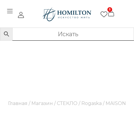
0
MAISON
Главная
/
Магазин
/
СТЕКЛО
/
Rogaska
/ MAISON