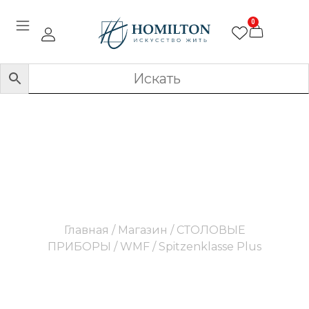
0
Spitzenklasse Plus
Главная
/
Магазин
/
СТОЛОВЫЕ
ПРИБОРЫ
/
WMF
/ Spitzenklasse Plus