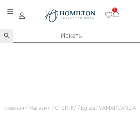
0
SAMARCANDA
Главная
/
Магазин
/
СТЕКЛО
/
Egizia
/ SAMARCANDA