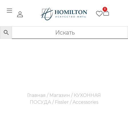
0
Accessories
Главная
/
Магазин
/
КУХОННАЯ
ПОСУДА
/
Fissler
/ Accessories