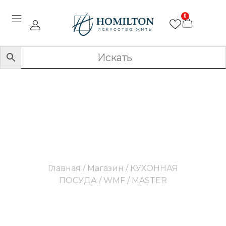
0
MASTER
Главная
/
Магазин
/
КУХОННАЯ
ПОСУДА
/
WMF
/ MASTER